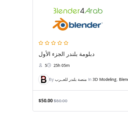
دبلومة بلندر الجزء الأول
5
25h 05m
By
منصة بلندر للعــرب
In
3D Modeling
,
Blen
$50.00
$80.00