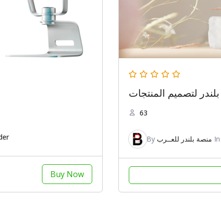
لندر لتصميم المنتجات
63
der
By
منصة بلندر للعــرب
I
Buy Now