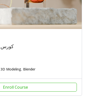
كورس ب
n
3D Modeling
,
Blender
Enroll Course